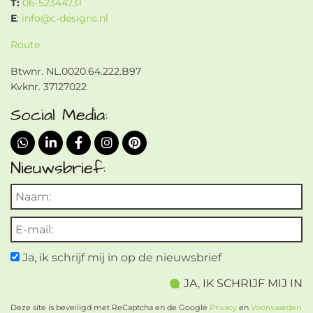
T:
06-52344731
E
:
info@c-designs.nl
Route
Btwnr. NL.0020.64.222.B97
Kvknr. 37127022
Social Media:
Nieuwsbrief:
Ja, ik schrijf mij in op de nieuwsbrief
Deze site is beveiligd met ReCaptcha en de Google
Privacy
en
Voorwaarden