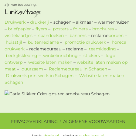
zijn van toepassing.
Links/tags:
Drukwerk
–
drukkerij
– schagen – alkmaar – warmenhuizen
–
briefpapier
–
flyers
–
posters
–
folders
–
brochures
–
visitekaartjes
–
spandoeken
–
banners
– reclame
borden
–
huisstijl
–
buitenreclame
–
promotie drukwerk
–
horeca
drukwerk
– reclamebureau – reclame –
teamkleding
–
bedrijfskleding
–
winkelinrichting
–
stickers
–
logo
ontwerp
–
website laten maken
–
website laten maken op
maat
–
duurzaam
–
Reclamebureau in Schagen
–
Drukwerk printwerk in Schagen –
Website laten maken
Schagen
·
PRIVACYVERKLARING
ALGEMENE VOORWAARDEN
tech:
dodo.nl
|
design:
c-designs.nl