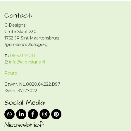
Contact:
C-Designs
Grote Sloot 230
1752 JR Sint Maartensbrug
(gemeente Schagen)
T:
06-52344731
E
:
info@c-designs.nl
Route
Btwnr. NL.0020.64.222.B97
Kvknr. 37127022
Social Media:
Nieuwsbrief: