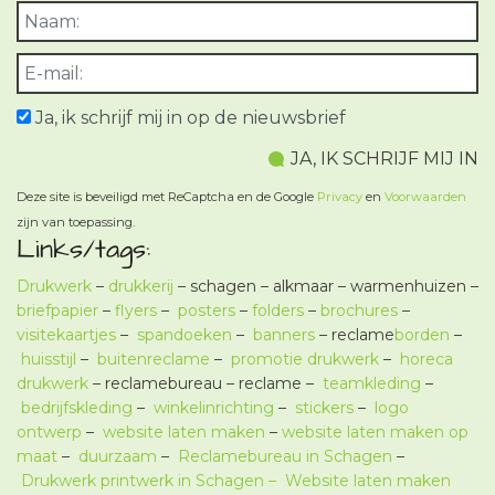
Ja, ik schrijf mij in op de nieuwsbrief
Deze site is beveiligd met ReCaptcha en de Google
Privacy
en
Voorwaarden
zijn van toepassing.
Links/tags:
Drukwerk
–
drukkerij
– schagen – alkmaar – warmenhuizen –
briefpapier
–
flyers
–
posters
–
folders
–
brochures
–
visitekaartjes
–
spandoeken
–
banners
– reclame
borden
–
huisstijl
–
buitenreclame
–
promotie drukwerk
–
horeca
drukwerk
– reclamebureau – reclame –
teamkleding
–
bedrijfskleding
–
winkelinrichting
–
stickers
–
logo
ontwerp
–
website laten maken
–
website laten maken op
maat
–
duurzaam
–
Reclamebureau in Schagen
–
Drukwerk printwerk in Schagen –
Website laten maken