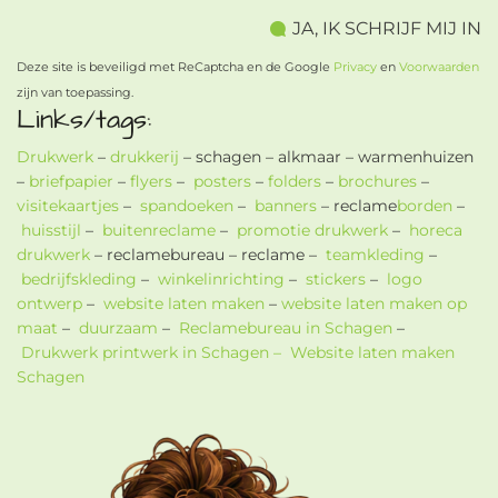
Deze site is beveiligd met ReCaptcha en de Google
Privacy
en
Voorwaarden
zijn van toepassing.
Links/tags:
Drukwerk
–
drukkerij
– schagen – alkmaar – warmenhuizen
–
briefpapier
–
flyers
–
posters
–
folders
–
brochures
–
visitekaartjes
–
spandoeken
–
banners
– reclame
borden
–
huisstijl
–
buitenreclame
–
promotie drukwerk
–
horeca
drukwerk
– reclamebureau – reclame –
teamkleding
–
bedrijfskleding
–
winkelinrichting
–
stickers
–
logo
ontwerp
–
website laten maken
–
website laten maken op
maat
–
duurzaam
–
Reclamebureau in Schagen
–
Drukwerk printwerk in Schagen –
Website laten maken
Schagen