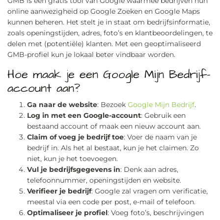
GMB is een gratis tool van Google waarmee bedrijven hun
online aanwezigheid op Google Zoeken en Google Maps
kunnen beheren. Het stelt je in staat om bedrijfsinformatie,
zoals openingstijden, adres, foto’s en klantbeoordelingen, te
delen met (potentiële) klanten. Met een geoptimaliseerd
GMB-profiel kun je lokaal beter vindbaar worden.
Hoe maak je een Google Mijn Bedrijf-
account aan?
Ga naar de website
: Bezoek
Google Mijn Bedrijf
.
Log in met een Google-account
: Gebruik een
bestaand account of maak een nieuw account aan.
Claim of voeg je bedrijf toe
: Voer de naam van je
bedrijf in. Als het al bestaat, kun je het claimen. Zo
niet, kun je het toevoegen.
Vul je bedrijfsgegevens in
: Denk aan adres,
telefoonnummer, openingstijden en website.
Verifieer je bedrijf
: Google zal vragen om verificatie,
meestal via een code per post, e-mail of telefoon.
Optimaliseer je profiel
: Voeg foto’s, beschrijvingen