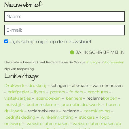
Nieuwsbrief:
Ja, ik schrijf mij in op de nieuwsbrief
Deze site is beveiligd met ReCaptcha en de Google
Privacy
en
Voorwaarden
zijn van toepassing.
Links/tags:
Drukwerk
–
drukkerij
– schagen – alkmaar – warmenhuizen
–
briefpapier
–
flyers
–
posters
–
folders
–
brochures
–
visitekaartjes
–
spandoeken
–
banners
– reclame
borden
–
huisstijl
–
buitenreclame
–
promotie drukwerk
–
horeca
drukwerk
– reclamebureau – reclame –
teamkleding
–
bedrijfskleding
–
winkelinrichting
–
stickers
–
logo
ontwerp
–
website laten maken
–
website laten maken op