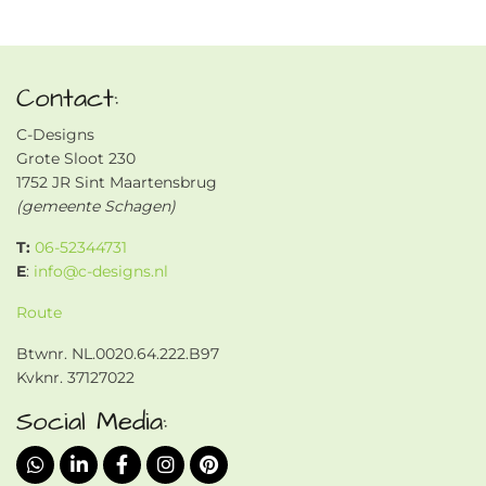
Contact:
C-Designs
Grote Sloot 230
1752 JR Sint Maartensbrug
(gemeente Schagen)
T:
06-52344731
E
:
info@c-designs.nl
Route
Btwnr. NL.0020.64.222.B97
Kvknr. 37127022
Social Media: