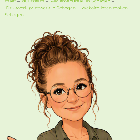
maat
–
duurzaam
–
Reclamebureau in Schagen
–
Drukwerk printwerk in Schagen –
Website laten maken
Schagen