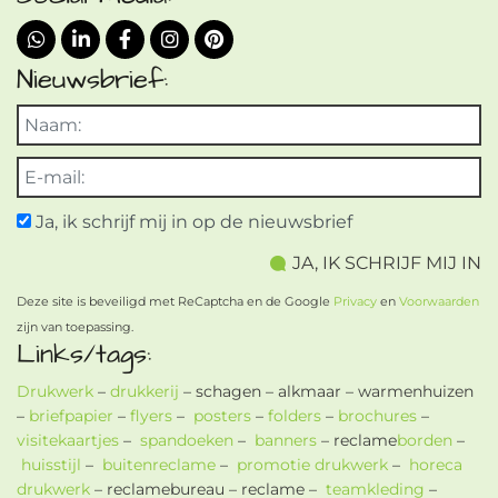
Nieuwsbrief:
Ja, ik schrijf mij in op de nieuwsbrief
Deze site is beveiligd met ReCaptcha en de Google
Privacy
en
Voorwaarden
zijn van toepassing.
Links/tags:
Drukwerk
–
drukkerij
– schagen – alkmaar – warmenhuizen
–
briefpapier
–
flyers
–
posters
–
folders
–
brochures
–
visitekaartjes
–
spandoeken
–
banners
– reclame
borden
–
huisstijl
–
buitenreclame
–
promotie drukwerk
–
horeca
drukwerk
– reclamebureau – reclame –
teamkleding
–